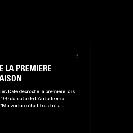
E LA PREMIÈRE
SAISON
er, Dale décroche la première lors
C 100 du côté de l'Autodrome
"Ma voiture était très très
aite, elle ne se dégradait pas du
son communiqué sur sa course
Rock Bouffard (Stock Car Action)