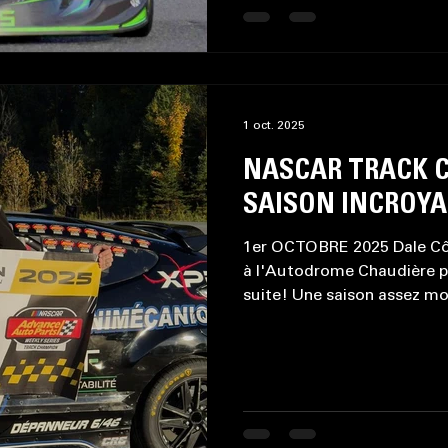
1 oct. 2025
NASCAR TRACK C
SAISON INCROYA
1er OCTOBRE 2025 Dale C
à l'Autodrome Chaudière p
suite! Une saison assez 
gagné par quelques point
(Facebook) CHAMPION 2025
samedi 27 septembre avait
championnat du côte de l’
assez mouvementé, partant 
quand même pas mal pour