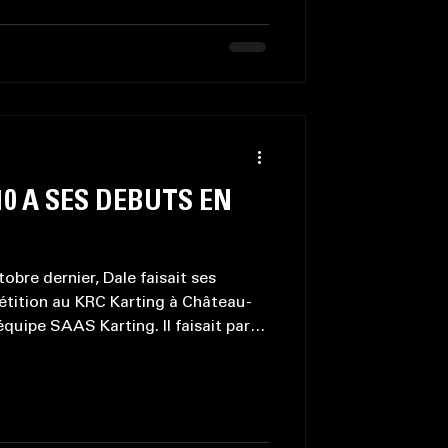
ook) Première victoire cette
te du côté de l’Autodrome
le
 10 À SES DÉBUTS EN
bre dernier, Dale faisait ses
tition au KRC Karting à Château-
l'équipe SAAS Karting. Il faisait parti
r, il couru donc contre, pour la
e 2 fois son âge. Dale s'est bien
 pratiques de 15 minutes, il réussi
s. Il termine la course en 10e place
ilotes. Il était tr