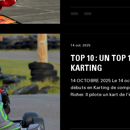
Communiqué de Dale (Faceb
saison! Une journée parfai
Chaudiere Vallée-Jonction, 
14 oct. 2025
TOP 10 : UN TOP
KARTING
14 OCTOBRE 2025 Le 14 octo
débuts en Karting de compé
Richer. Il pilote un kart de 
de la catégorie Briggs Senio
plupart, du monde de presqu
démarqué, avec seulement 3
à placer de très bons chrono
sur plus d'une vingtaine de p