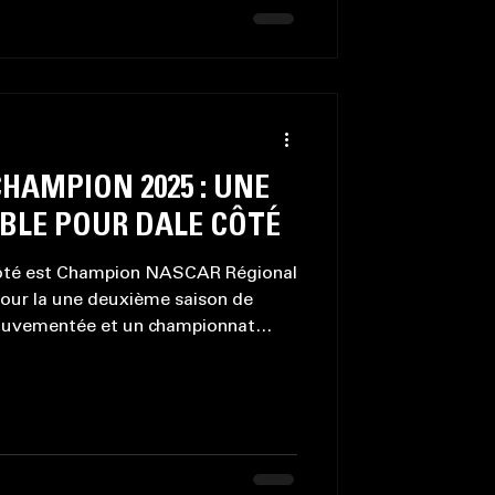
HAMPION 2025 : UNE
BLE POUR DALE CÔTÉ
ôté est Champion NASCAR Régional
our la une deuxième saison de
mouvementée et un championnat
s seulement. Communiqué de Dale
🏆🏆 + une victoire spéciale.. Ce
 lieux la dernière manche de mon
Autodrome Chaudière. Une course
de la 9e position, ça a frotté
 rem